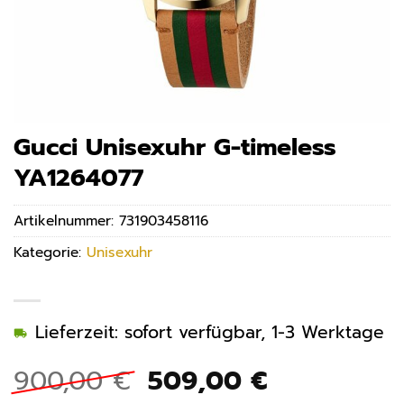
Gucci Unisexuhr G-timeless
YA1264077
Artikelnummer:
731903458116
Kategorie:
Unisexuhr
Lieferzeit: sofort verfügbar, 1-3 Werktage
Ursprünglicher
Aktueller
900,00
€
509,00
€