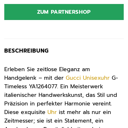
Preis
Preis
war:
ist:
ZUM PARTNERSHOP
900,00 €
509,00 €.
BESCHREIBUNG
Erleben Sie zeitlose Eleganz am
Handgelenk – mit der
Gucci
Unisexuhr
G-
Timeless YA1264077. Ein Meisterwerk
italienischer Handwerkskunst, das Stil und
Präzision in perfekter Harmonie vereint.
Diese exquisite
Uhr
ist mehr als nur ein
Zeitmesser; sie ist ein Statement, ein