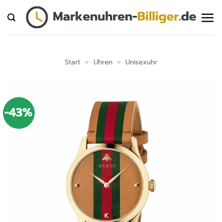
Zum
Inhalt
springen
Start
»
Uhren
»
Unisexuhr
-43%