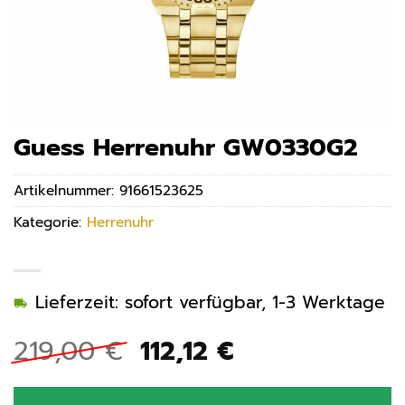
Guess Herrenuhr GW0330G2
Artikelnummer:
91661523625
Kategorie:
Herrenuhr
Lieferzeit: sofort verfügbar, 1-3 Werktage
Ursprünglicher
Aktueller
219,00
€
112,12
€
Preis
Preis
war:
ist: