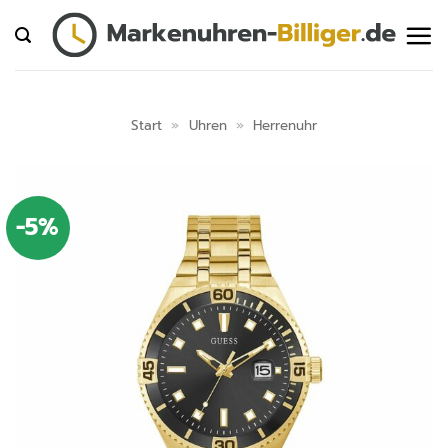
Zum
Inhalt
springen
Start
»
Uhren
»
Herrenuhr
-5%