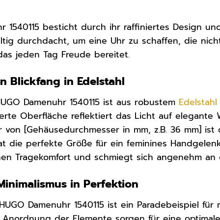
1540115 besticht durch ihr raffiniertes Design un
ältig durchdacht, um eine Uhr zu schaffen, die nich
das jeden Tag Freude bereitet.
n Blickfang in Edelstahl
UGO Damenuhr 1540115 ist aus robustem
Edelstahl
rte Oberfläche reflektiert das Licht auf elegante W
 von [Gehäusedurchmesser in mm, z.B. 36 mm] ist 
t die perfekte Größe für ein feminines Handgelenk
ohen Tragekomfort und schmiegt sich angenehm an
 Minimalismus in Perfektion
 HUGO Damenuhr 1540115 ist ein Paradebeispiel für m
e Anordnung der Elemente sorgen für eine optimale L