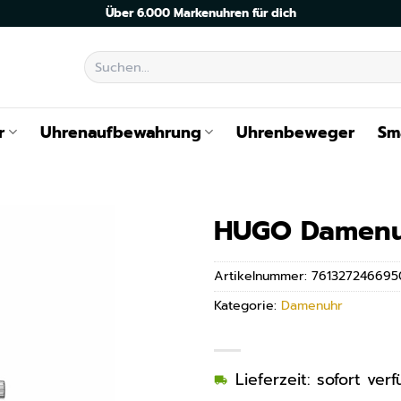
Über 6.000 Markenuhren für dich
Suchen
nach:
r
Uhrenaufbewahrung
Uhrenbeweger
Sm
HUGO Damenu
Artikelnummer:
761327246695
Kategorie:
Damenuhr
Lieferzeit: sofort ve