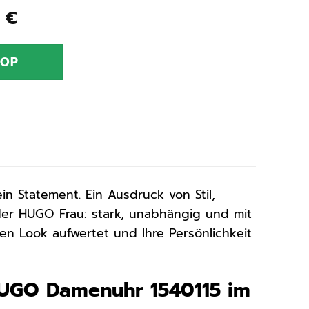
ünglicher
Aktueller
0
€
Preis
ist:
HOP
0 €
119,90 €.
ein Statement. Ein Ausdruck von Stil,
der HUGO Frau: stark, unabhängig und mit
hren Look aufwertet und Ihre Persönlichkeit
HUGO Damenuhr 1540115 im