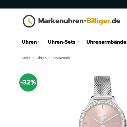
Zum
Inhalt
springen
Uhren
Uhren-Sets
Uhrenarmbände
Start
»
Uhren
»
Damenuhr
-32%