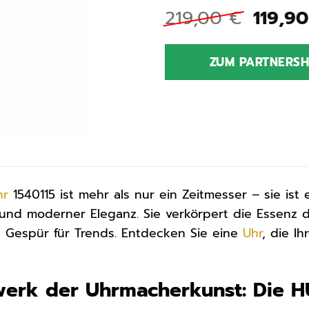
Urspr
219,00
€
119,9
Preis
war:
ZUM PARTNERS
219,0
hr
1540115 ist mehr als nur ein Zeitmesser – sie ist 
und moderner Eleganz. Sie verkörpert die Essenz 
 Gespür für Trends. Entdecken Sie eine
Uhr
, die I
rwerk der Uhrmacherkunst: Die 