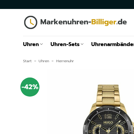
Zum
Inhalt
springen
Uhren
Uhren-Sets
Uhrenarmbände
Start
»
Uhren
»
Herrenuhr
-42%