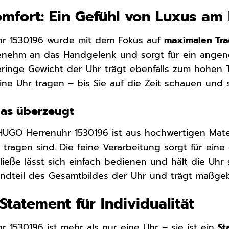
mfort: Ein Gefühl von Luxus a
r 1530196 wurde mit dem Fokus auf
maximalen Tr
enehm an das Handgelenk und sorgt für ein angen
eringe Gewicht der Uhr trägt ebenfalls zum hohen 
ine Uhr tragen – bis Sie auf die Zeit schauen und 
das überzeugt
GO Herrenuhr 1530196 ist aus hochwertigen Materi
 tragen sind. Die feine Verarbeitung sorgt für ei
hließe lässt sich einfach bedienen und hält die Uh
andteil des Gesamtbildes der Uhr und trägt maßgeb
n Statement für Individualität
 1530196 ist mehr als nur eine Uhr – sie ist ein
St