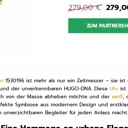
Urspr
279,00
€
279,
Preis
war:
ZUM PARTNERS
279,0
hr
1530196 ist mehr als nur ein Zeitmesser – sie ist 
 und der unverkennbaren HUGO-DNA. Diese
Uhr
ist
 sich von der Masse abheben möchte und der
weiß
,
erfekte Symbiose aus modernem Design und erstklas
 unverzichtbaren Begleiter für jeden Anlass macht