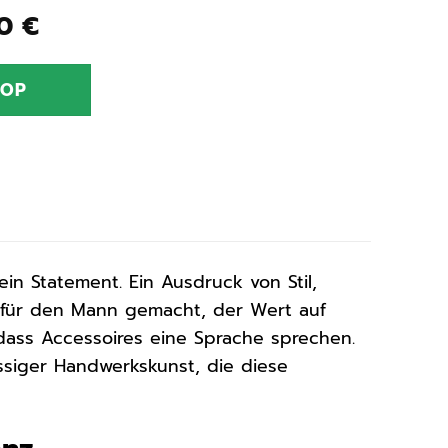
ünglicher
Aktueller
00
€
Preis
ist:
HOP
0 €
279,00 €.
ein Statement. Ein Ausdruck von Stil,
 für den Mann gemacht, der Wert auf
 dass Accessoires eine Sprache sprechen.
siger Handwerkskunst, die diese
.