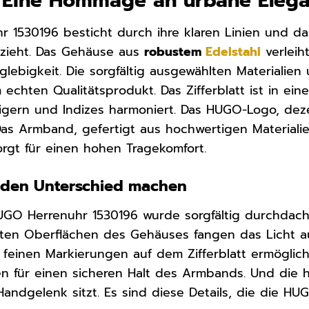
: Eine Hommage an urbane Eleg
 1530196 besticht durch ihre klaren Linien und das
h zieht. Das Gehäuse aus
robustem
Edelstahl
verleih
nglebigkeit. Die sorgfältig ausgewählten Materiali
 echten Qualitätsprodukt. Das Zifferblatt ist in ei
igern und Indizes harmoniert. Das HUGO-Logo, dezent
Das Armband, gefertigt aus hochwertigen Material
rgt für einen hohen Tragekomfort.
ie den Unterschied machen
HUGO Herrenuhr 1530196 wurde sorgfältig durchdac
erten Oberflächen des Gehäuses fangen das Licht a
ie feinen Markierungen auf dem Zifferblatt ermöglic
 für einen sicheren Halt des Armbands. Und die h
Handgelenk sitzt. Es sind diese Details, die die H