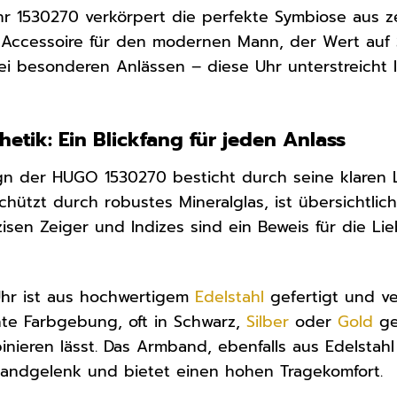
r 1530270 verkörpert die perfekte Symbiose aus 
n Accessoire für den modernen Mann, der Wert auf St
ei besonderen Anlässen – diese Uhr unterstreicht I
etik: Ein Blickfang für jeden Anlass
n der HUGO 1530270 besticht durch seine klaren L
schützt durch robustes Mineralglas, ist übersichtlic
zisen Zeiger und Indizes sind ein Beweis für die L
hr ist aus hochwertigem
Edelstahl
gefertigt und ve
ante Farbgebung, oft in Schwarz,
Silber
oder
Gold
ge
mbinieren lässt. Das Armband, ebenfalls aus Edelsta
andgelenk und bietet einen hohen Tragekomfort.