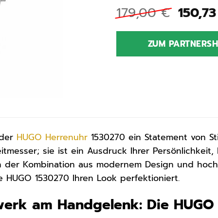
Ursprü
179,00
€
150,7
Preis
war:
ZUM PARTNERS
179,0
 der
HUGO
Herrenuhr
1530270 ein Statement von St
tmesser; sie ist ein Ausdruck Ihrer Persönlichkeit, I
on der Kombination aus modernem Design und hoch
ie HUGO 1530270 Ihren Look perfektioniert.
rwerk am Handgelenk: Die HUGO