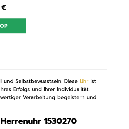
nglicher
Aktueller
3
€
Preis
ist:
HOP
0 €
150,73 €.
il und Selbstbewusstsein. Diese
Uhr
ist
hres Erfolgs und Ihrer Individualität.
wertiger Verarbeitung begeistern und
 Herrenuhr 1530270