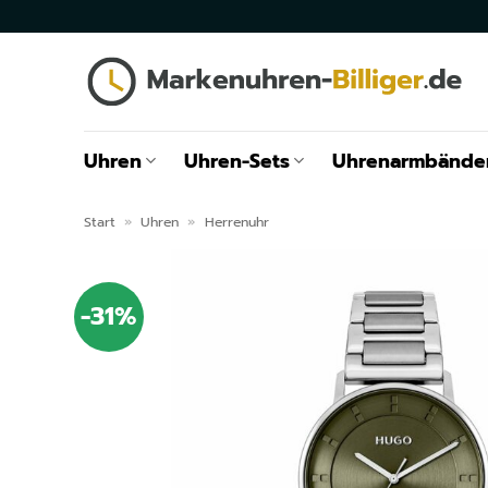
Zum
Inhalt
springen
Uhren
Uhren-Sets
Uhrenarmbände
Start
»
Uhren
»
Herrenuhr
-31%