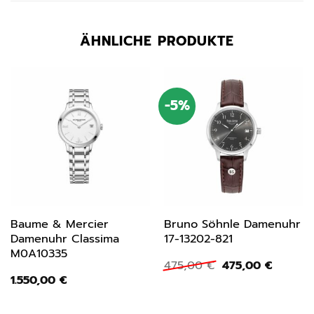
ÄHNLICHE PRODUKTE
-5%
Baume & Mercier
Bruno Söhnle Damenuhr
Damenuhr Classima
17-13202-821
M0A10335
Ursprünglicher
Aktuell
475,00
€
475,00
€
Preis
Preis
1.550,00
€
war:
ist:
475,00 €
475,00 