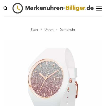
Zum
Inhalt
springen
Start
»
Uhren
»
Damenuhr