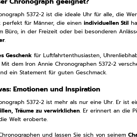
eser Chronograph geeignet?
onograph 5372-2 ist die ideale Uhr für alle, die We
t perfekt für Männer, die einen
individuellen Stil
ha
m Büro, in der Freizeit oder bei besonderen Anläss
er
.
les Geschenk
für Luftfahrtenthusiasten, Uhrenliebha
 Mit dem Iron Annie Chronographen 5372-2 versche
und ein Statement für guten Geschmack.
was: Emotionen und Inspiration
onograph 5372-2 ist mehr als nur eine Uhr. Er ist e
llen, Träume zu verwirklichen
. Er erinnert an die 
die Welt eroberte.
 Chronographen und lassen Sie sich von seinem
Ch