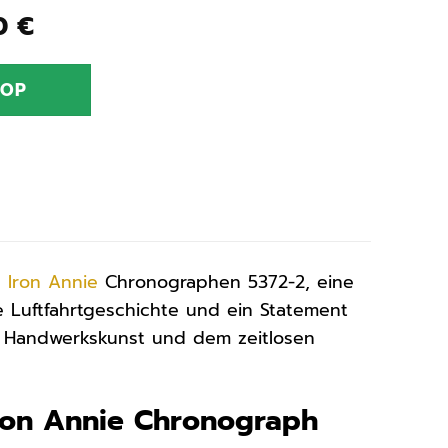
ünglicher
Aktueller
00
€
Preis
ist:
HOP
0 €
195,00 €.
n
Iron Annie
Chronographen 5372-2, eine
ie Luftfahrtgeschichte und ein Statement
hen Handwerkskunst und dem zeitlosen
Iron Annie Chronograph