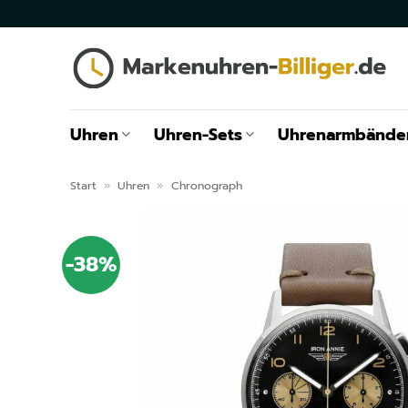
Zum
Inhalt
springen
Uhren
Uhren-Sets
Uhrenarmbände
Start
»
Uhren
»
Chronograph
-38%