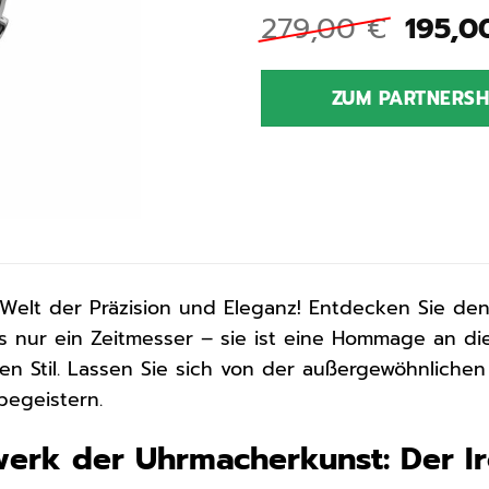
Urspr
279,00
€
195,
Preis
war:
ZUM PARTNERS
279,0
Welt der Präzision und Eleganz! Entdecken Sie de
als nur ein Zeitmesser – sie ist eine Hommage an d
ellen Stil. Lassen Sie sich von der außergewöhnlic
begeistern.
werk der Uhrmacherkunst: Der 