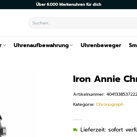
Über 6.000 Markenuhren für dich
Suchen
nach:
r
Uhrenaufbewahrung
Uhrenbeweger
Sm
Iron Annie C
Artikelnummer:
404133853722
Kategorie:
Chronograph
Lieferzeit: sofort ve