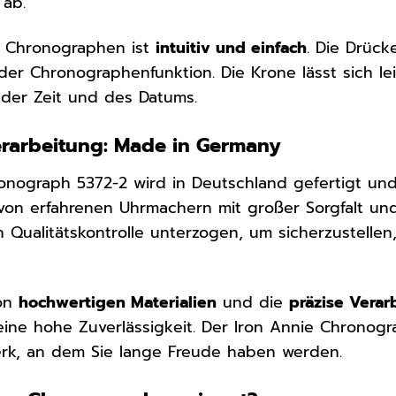
 ab.
 Chronographen ist
intuitiv und einfach
. Die Drück
der Chronographenfunktion. Die Krone lässt sich l
n der Zeit und des Datums.
erarbeitung: Made in Germany
onograph 5372-2 wird in Deutschland gefertigt und
on erfahrenen Uhrmachern mit großer Sorgfalt und 
n Qualitätskontrolle unterzogen, um sicherzustell
von
hochwertigen Materialien
und die
präzise Verar
ne hohe Zuverlässigkeit. Der Iron Annie Chronograp
erk, an dem Sie lange Freude haben werden.