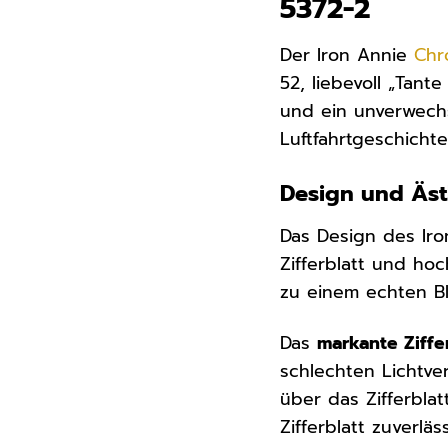
5372-2
Der Iron Annie
Chr
52, liebevoll „Tant
und ein unverwechs
Luftfahrtgeschichte
Design und Äst
Das Design des Iro
Zifferblatt und ho
zu einem echten Bl
Das
markante Ziffe
schlechten Lichtver
über das Zifferbla
Zifferblatt zuverl