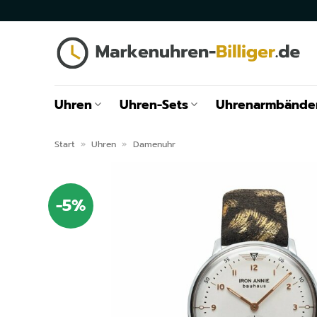
Zum
Inhalt
springen
Uhren
Uhren-Sets
Uhrenarmbände
Start
»
Uhren
»
Damenuhr
-5%