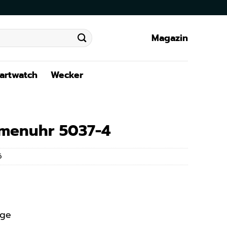
Magazin
artwatch
Wecker
amenuhr 5037-4
6
age