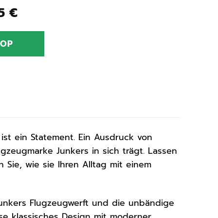
ünglicher
Aktueller
55
€
Preis
ist:
HOP
0 €
236,55 €.
 ist ein Statement. Ein Ausdruck von
ugzeugmarke Junkers in sich trägt. Lassen
ie, wie sie Ihren Alltag mit einem
unkers Flugzeugwerft und die unbändige
ise klassisches Design mit moderner