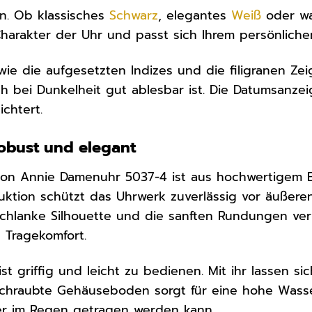
n. Ob klassisches
Schwarz
, elegantes
Weiß
oder w
harakter der Uhr und passt sich Ihrem persönlichen
 wie die aufgesetzten Indizes und die filigranen Ze
h bei Dunkelheit gut ablesbar ist. Die Datumsanzeig
ichtert.
obust und elegant
on Annie Damenuhr 5037-4 ist aus hochwertigem Edel
uktion schützt das Uhrwerk zuverlässig vor äußeren
chlanke Silhouette und die sanften Rundungen ver
Tragekomfort.
st griffig und leicht zu bedienen. Mit ihr lassen s
rschraubte Gehäuseboden sorgt für eine hohe Wasse
r im Regen getragen werden kann.