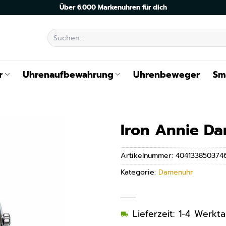
Über 6.000 Markenuhren für dich
Suchen
nach:
r
Uhrenaufbewahrung
Uhrenbeweger
Sm
Iron Annie D
Artikelnummer:
404133850374
Kategorie:
Damenuhr
Lieferzeit: 1-4 Werkt