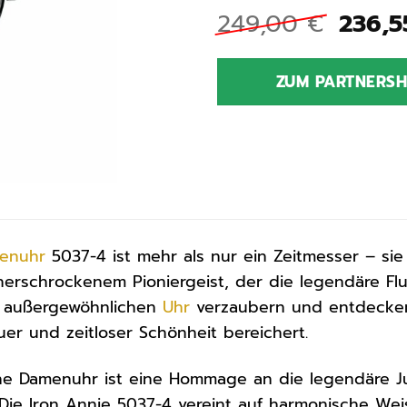
Urspr
249,00
€
236,
Preis
war:
ZUM PARTNERS
249,0
enuhr
5037-4 ist mehr als nur ein Zeitmesser – sie
unerschrockenem Pioniergeist, der die legendäre Fl
er außergewöhnlichen
Uhr
verzaubern und entdecken S
r und zeitloser Schönheit bereichert.
e Damenuhr ist eine Hommage an die legendäre J
. Die Iron Annie 5037-4 vereint auf harmonische We