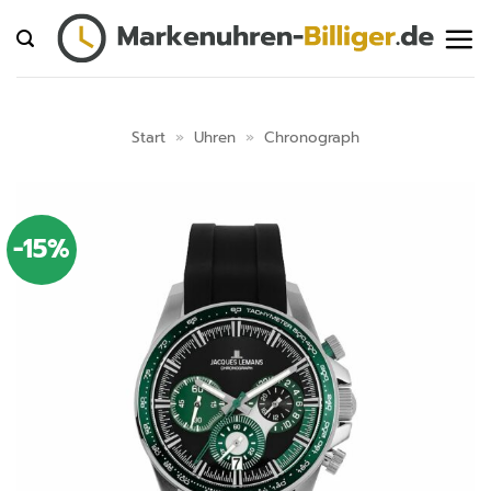
Zum
Inhalt
springen
Start
»
Uhren
»
Chronograph
-15%