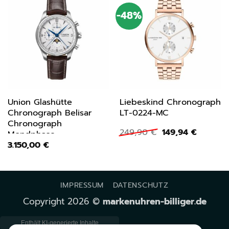
-48%
Union Glashütte
Liebeskind Chronograph
Chronograph Belisar
LT-0224-MC
Chronograph
Ursprünglicher
Aktuelle
249,90
€
149,94
€
Mondphase
Preis
Preis
3.150,00
€
D0094251601700
war:
ist:
249,90 €
149,94 €
IMPRESSUM
DATENSCHUTZ
Copyright 2026 ©
markenuhren-billiger.de