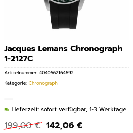
Jacques Lemans Chronograph
1-2127C
Artikelnummer:
4040662164692
Kategorie:
Chronograph
Lieferzeit: sofort verfügbar, 1-3 Werktage
Ursprünglicher
Aktueller
199,00
€
142,06
€