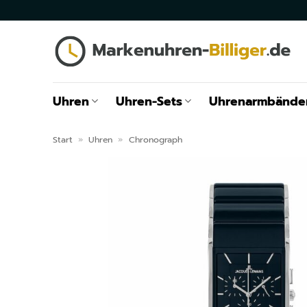
Zum
Inhalt
springen
Uhren
Uhren-Sets
Uhrenarmbände
Start
»
Uhren
»
Chronograph