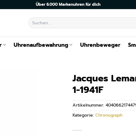
Über 6.000 Markenuhren für dich
Suchen
nach:
r
Uhrenaufbewahrung
Uhrenbeweger
Sm
Jacques Lema
1-1941F
Artikelnummer:
404066217447
Kategorie:
Chronograph