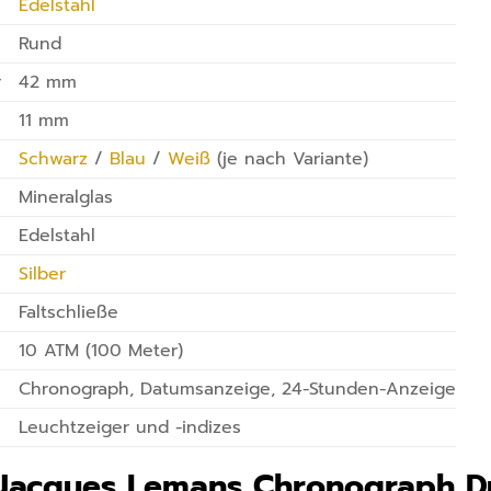
Edelstahl
Rund
r
42 mm
11 mm
Schwarz
/
Blau
/
Weiß
(je nach Variante)
Mineralglas
Edelstahl
Silber
Faltschließe
10 ATM (100 Meter)
Chronograph, Datumsanzeige, 24-Stunden-Anzeige
Leuchtzeiger und -indizes
acques Lemans Chronograph Dubl