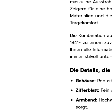
maskuline Ausstrah
Zeigern für eine h
Materialien und d
Tragekomfort.
Die Kombination 
1941F zu einem zuve
Ihnen alle Informat
immer stilvoll unte
Die Details, d
Gehäuse:
Robuste
Zifferblatt:
Fein 
Armband:
Hochwe
sorgt.