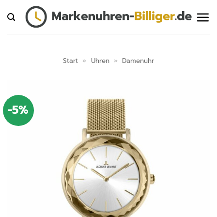
Zum
Inhalt
springen
Start
»
Uhren
»
Damenuhr
-5%