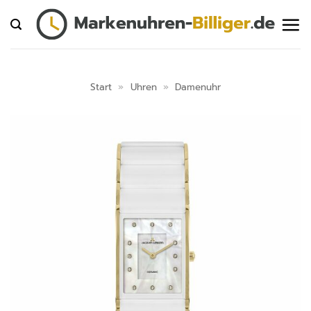
Zum
Inhalt
springen
Start
»
Uhren
»
Damenuhr