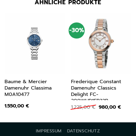
ÄHNLICHE PRODUKTE
-30%
Baume & Mercier
Frederique Constant
Damenuhr Classima
Damenuhr Classics
M0A10477
Delight FC-
200WHD1ER32B
1.550,00
€
Ursprünglicher
Aktuel
1.225,00
€
980,00
€
Preis
Preis
war:
ist:
1.225,00 €
980,0
IMPRESSUM
DATENSCHUTZ