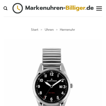
Zum
Inhalt
springen
Start
»
Uhren
»
Herrenuhr