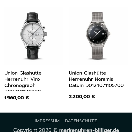
Union Glashütte
Union Glashütte
Herrenuhr Viro
Herrenuhr Noramis
Chronograph
Datum D0124071105700
D0114141603100
2.200,00
€
1.960,00
€
IMPRESSUM
DATENSCHUTZ
Copyright 2026 ©
markenuhren-billiger.de