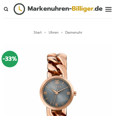
Zum
Inhalt
springen
Start
»
Uhren
»
Damenuhr
-33%