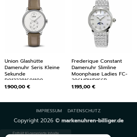
Union Glashütte
Frederique Constant
Damenuhr Seris Kleine
Damenuhr Slimline
Sekunde
Moonphase Ladies FC-
D0132281601100
206MPWD1S6B
1.900,00
€
1.195,00
€
IMPRESSUM
DATENSCHUTZ
Copyright 2026 ©
markenuhren-billiger.de