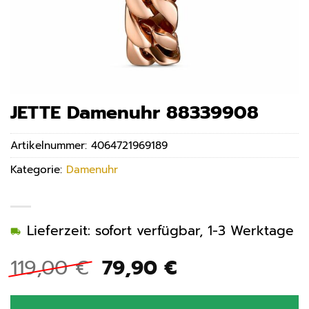
JETTE Damenuhr 88339908
Artikelnummer:
4064721969189
Kategorie:
Damenuhr
Lieferzeit: sofort verfügbar, 1-3 Werktage
Ursprünglicher
Aktueller
119,00
€
79,90
€
Preis
Preis
war:
ist: