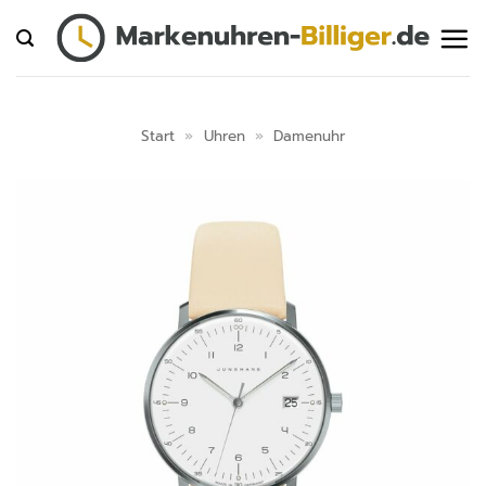
Zum
Inhalt
springen
Start
»
Uhren
»
Damenuhr