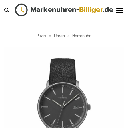
Zum
Inhalt
springen
Start
»
Uhren
»
Herrenuhr