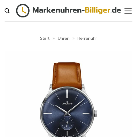
Zum
Inhalt
springen
Start
»
Uhren
»
Herrenuhr