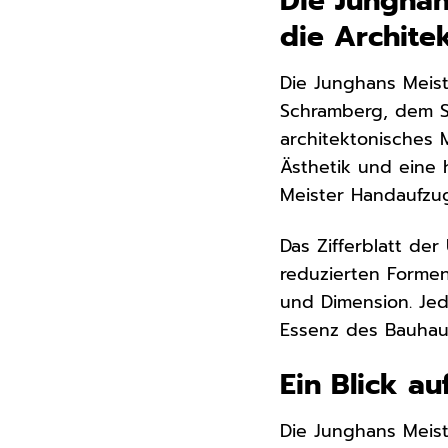
Die Jungha
die Archite
Die Junghans Meis
Schramberg, dem Si
architektonisches 
Ästhetik und eine 
Meister Handaufzu
Das Zifferblatt der
reduzierten Formen
und Dimension. Jed
Essenz des Bauhaus
Ein Blick a
Die Junghans Meis