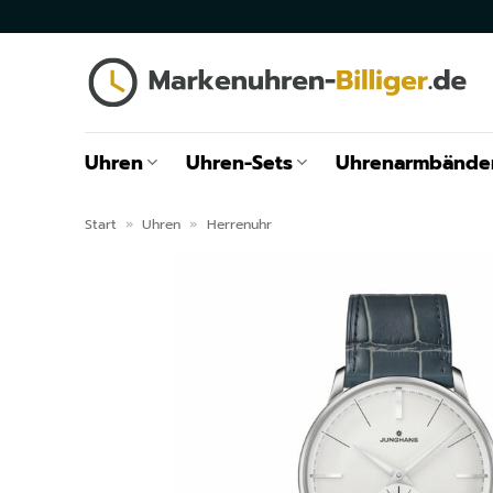
Zum
Inhalt
springen
Uhren
Uhren-Sets
Uhrenarmbände
Start
»
Uhren
»
Herrenuhr