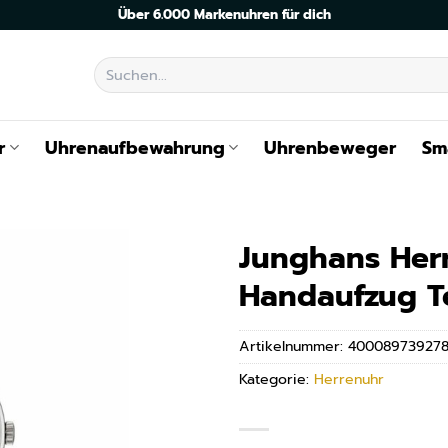
Über 6.000 Markenuhren für dich
Suchen
nach:
r
Uhrenaufbewahrung
Uhrenbeweger
Sm
Junghans Her
Handaufzug T
Artikelnummer:
40008973927
Kategorie:
Herrenuhr