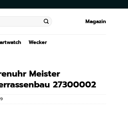
Magazin
artwatch
Wecker
renuhr Meister
errassenbau 27300002
89