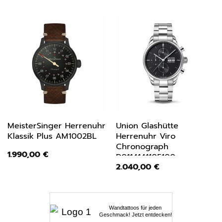
MeisterSinger Herrenuhr
Union Glashütte
Klassik Plus AM1002BL
Herrenuhr Viro
Chronograph
1.990,00
€
D0114141105100
2.040,00
€
Wandtattoos für jeden
Geschmack! Jetzt entdecken!