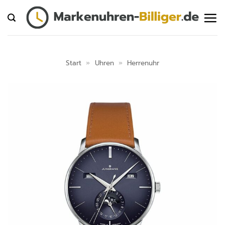
Zum
Inhalt
springen
Start
»
Uhren
»
Herrenuhr