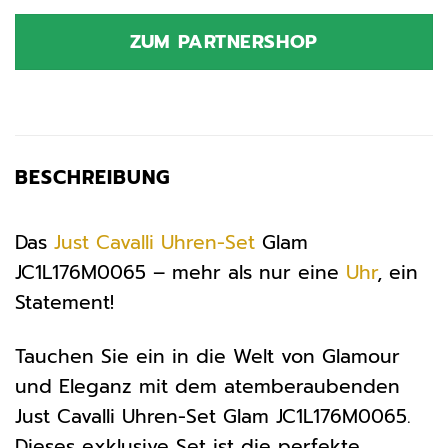
Preis
Preis
war:
ist:
ZUM PARTNERSHOP
209,00 €
264,56 €.
BESCHREIBUNG
Das
Just Cavalli
Uhren-Set
Glam
JC1L176M0065 – mehr als nur eine
Uhr
, ein
Statement!
Tauchen Sie ein in die Welt von Glamour
und Eleganz mit dem atemberaubenden
Just Cavalli Uhren-Set Glam JC1L176M0065.
Dieses exklusive Set ist die perfekte