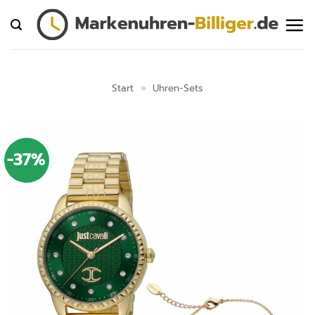
Zum
Inhalt
springen
Start
»
Uhren-Sets
-37%