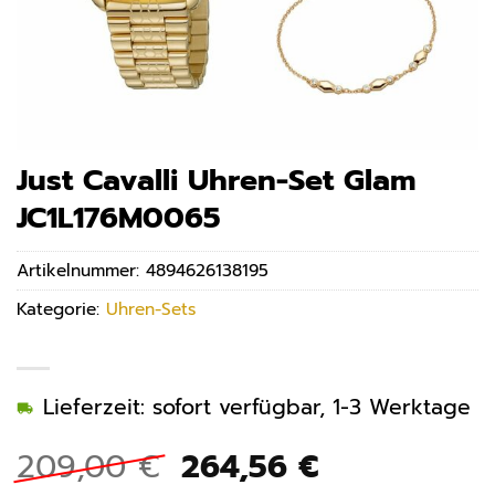
Just Cavalli Uhren-Set Glam
JC1L176M0065
Artikelnummer:
4894626138195
Kategorie:
Uhren-Sets
Lieferzeit: sofort verfügbar, 1-3 Werktage
Ursprünglicher
Aktueller
209,00
€
264,56
€