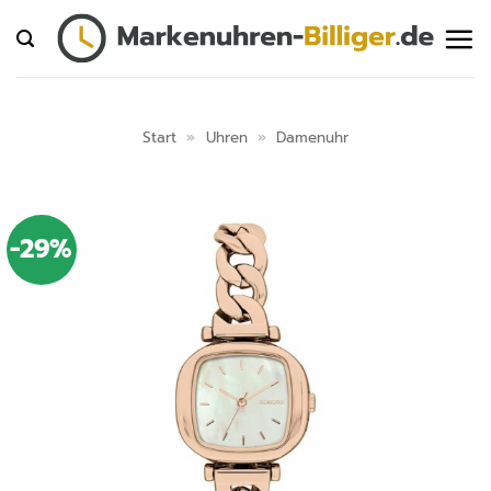
Zum
Inhalt
springen
Start
»
Uhren
»
Damenuhr
-29%