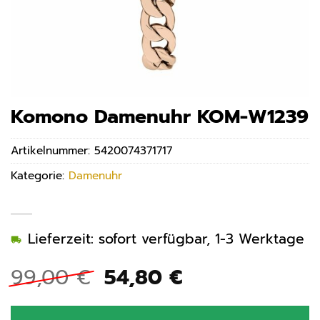
Komono Damenuhr KOM-W1239
Artikelnummer:
5420074371717
Kategorie:
Damenuhr
Lieferzeit: sofort verfügbar, 1-3 Werktage
Ursprünglicher
Aktueller
99,00
€
54,80
€
Preis
Preis
war:
ist: