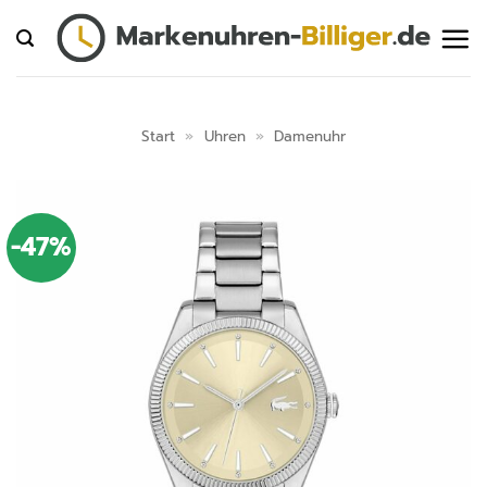
Zum
Inhalt
springen
Start
»
Uhren
»
Damenuhr
-47%