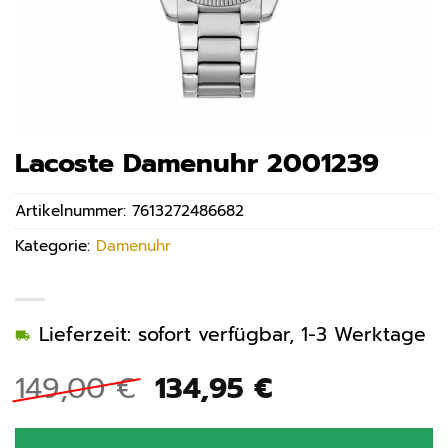
Lacoste Damenuhr 2001239
Artikelnummer:
7613272486682
Kategorie:
Damenuhr
Lieferzeit: sofort verfügbar, 1-3 Werktage
Ursprünglicher
Aktueller
149,00
€
134,95
€
Preis
Preis
war:
ist: