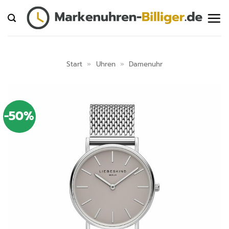
Zum
Inhalt
springen
Start
»
Uhren
»
Damenuhr
-50%