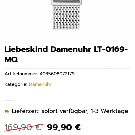
Liebeskind Damenuhr LT-0169-
MQ
Artikelnummer:
4035608072179
Kategorie:
Damenuhr
Lieferzeit: sofort verfügbar, 1-3 Werktage
Ursprünglicher
Aktueller
169,90
€
99,90
€