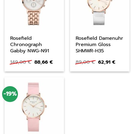
Rosefield
Rosefield Damenuhr
Chronograph
Premium Gloss
Gabby NWG-N91
SHMWR-H35
Ursprünglicher
Aktueller
Ursprünglicher
Aktuell
149,00
€
88,66
€
89,00
€
62,91
€
Preis
Preis
Preis
Preis
war:
ist:
war:
ist:
149,00 €
88,66 €.
89,00 €
62,91 €.
-19%