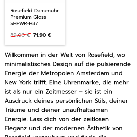
Rosefield Damenuhr
Premium Gloss
SHPWR-H37
Ursprünglicher
Aktueller
89,00
€
71,90
€
Preis
Preis
war:
ist:
89,00 €
71,90 €.
Willkommen in der Welt von Rosefield, wo
minimalistisches Design auf die pulsierende
Energie der Metropolen Amsterdam und
New York trifft. Eine Uhrenmarke, die mehr
ist als nur ein Zeitmesser – sie ist ein
Ausdruck deines persönlichen Stils, deiner
Träume und deiner unaufhaltsamen
Energie. Lass dich von der zeitlosen
Eleganz und der modernen Ästhetik von