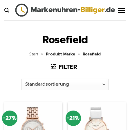
Zum
Inhalt
springen
Rosefield
Start
»
Produkt Marke
»
Rosefield
FILTER
-27%
-21%