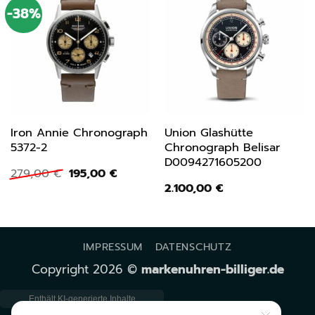
-38%
Iron Annie Chronograph
Union Glashütte
5372-2
Chronograph Belisar
D0094271605200
Ursprünglicher
Aktueller
279,00
€
195,00
€
Preis
Preis
2.100,00
€
war:
ist:
279,00 €
195,00 €.
IMPRESSUM
DATENSCHUTZ
Copyright 2026 ©
markenuhren-billiger.de