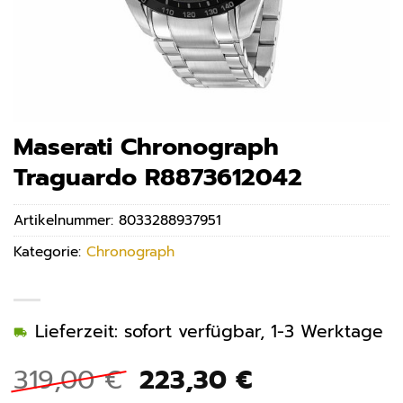
Maserati Chronograph
Traguardo R8873612042
Artikelnummer:
8033288937951
Kategorie:
Chronograph
Lieferzeit: sofort verfügbar, 1-3 Werktage
Ursprünglicher
Aktueller
319,00
€
223,30
€