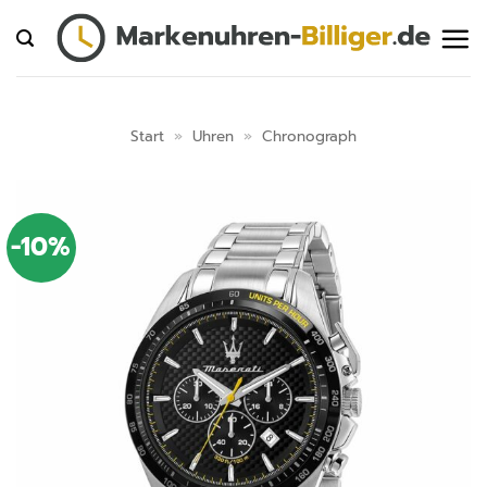
Zum
Inhalt
springen
Start
»
Uhren
»
Chronograph
-10%