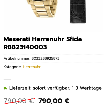
Maserati Herrenuhr Sfida
R8823140003
Artikelnummer:
8033288925873
Kategorie:
Herrenuhr
Lieferzeit: sofort verfügbar, 1-3 Werktage
Ursprünglicher
Aktueller
790,00
€
790,00
€