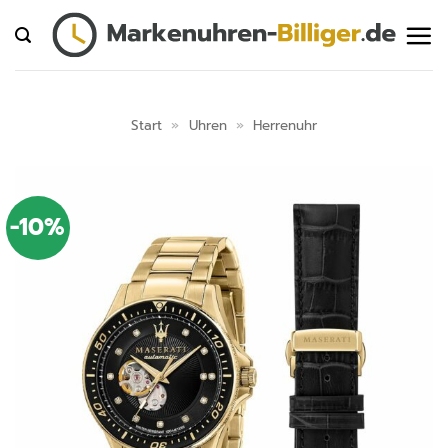
Zum
Inhalt
springen
Start
»
Uhren
»
Herrenuhr
-10%