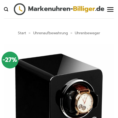
Zum
Inhalt
springen
Start
»
Uhrenaufbewahrung
»
Uhrenbeweger
-27%