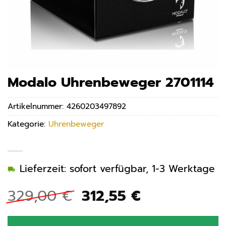
Modalo Uhrenbeweger 2701114
Artikelnummer:
4260203497892
Kategorie:
Uhrenbeweger
Lieferzeit: sofort verfügbar, 1-3 Werktage
Ursprünglicher
Aktueller
329,00
€
312,55
€
Preis
Preis
war:
ist: