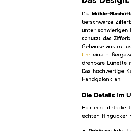
Das Design:
Die
Mühle-Glashütt
tiefschwarze Ziffe
unter schwierigen 
schützt das Zifferb
Gehäuse aus rob
Uhr
eine außergewöh
drehbare Lünette m
Das hochwertige K
Handgelenk an.
Die Details im 
Hier eine detaillie
echten Hingucker 
Gehäuse:
Edelst