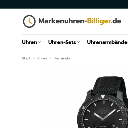
Zum
Inhalt
springen
Uhren
Uhren-Sets
Uhrenarmbände
Start
»
Uhren
»
Herrenuhr