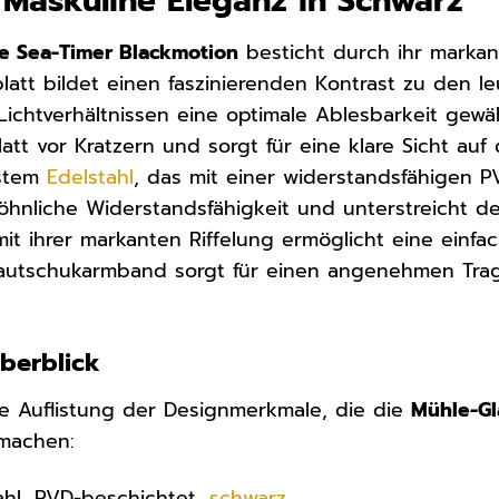
 Maskuline Eleganz in Schwarz
e Sea-Timer Blackmotion
besticht durch ihr markan
rblatt bildet einen faszinierenden Kontrast zu den 
Lichtverhältnissen eine optimale Ablesbarkeit gewäh
latt vor Kratzern und sorgt für eine klare Sicht auf
ustem
Edelstahl
, das mit einer widerstandsfähigen P
nliche Widerstandsfähigkeit und unterstreicht den
it ihrer markanten Riffelung ermöglicht eine einfac
autschukarmband sorgt für einen angenehmen Trage
Überblick
rte Auflistung der Designmerkmale, die die
Mühle-Gl
machen:
ahl, PVD-beschichtet,
schwarz