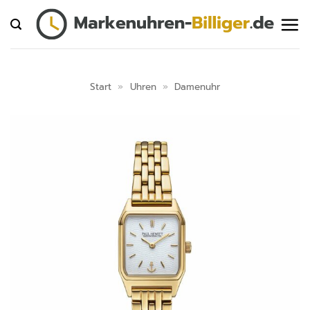
Zum
Inhalt
springen
Start
»
Uhren
»
Damenuhr