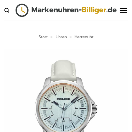
Zum
Inhalt
springen
Start
»
Uhren
»
Herrenuhr