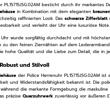
hr PL15715JSG.02AM besticht durch ihr markantes Des
gehäuse
in Kombination mit dem eleganten
braune
ichzeitig raffinierten Look. Das
schwarze Zifferblatt
esbarkeit und verleiht der Uhr eine luxuriöse Note.
r Uhr wurde sorgfältig durchdacht und mit höchster 
in zu den feinen Ziernähten auf dem Lederarmband
die hohe Qualität und die Liebe zum Detail, die in j
Robust und Stilvoll
Gehäuse
der Police Herrenuhr PL15715JSG.02AM ist
gkeit und Widerstandsfähigkeit bekannt ist. Die po
 während die markante Formgebung die maskuline A
as präzise
Quarzuhrwerk
zuverlässig vor äußeren E