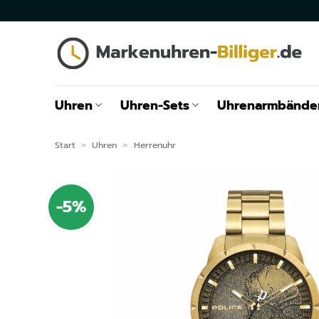
Zum
Inhalt
springen
Uhren
Uhren-Sets
Uhrenarmbände
Start
»
Uhren
»
Herrenuhr
-5%