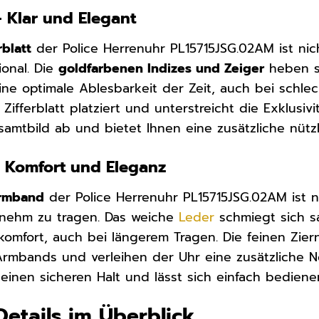
 – Klar und Elegant
rblatt
der Police Herrenuhr PL15715JSG.02AM ist ni
ional. Die
goldfarbenen Indizes und Zeiger
heben si
ne optimale Ablesbarkeit der Zeit, auch bei schlec
Zifferblatt platziert und unterstreicht die Exklusiv
amtbild ab und bietet Ihnen eine zusätzliche nützl
 Komfort und Eleganz
armband
der Police Herrenuhr PL15715JSG.02AM ist n
nehm zu tragen. Das weiche
Leder
schmiegt sich sa
omfort, auch bei längerem Tragen. Die feinen Zier
rmbands und verleihen der Uhr eine zusätzliche N
 einen sicheren Halt und lässt sich einfach bediene
Details im Überblick