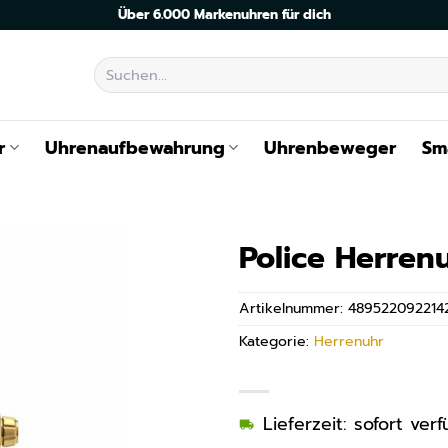
Über 6.000 Markenuhren für dich
Suchen
nach:
r
Uhrenaufbewahrung
Uhrenbeweger
Sm
Police Herren
Artikelnummer:
489522092214
Kategorie:
Herrenuhr
Lieferzeit: sofort ve