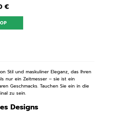
ünglicher
Aktueller
00
€
Preis
ist:
HOP
0 €
109,00 €.
n Stil und maskuliner Eleganz, das Ihren
ls nur ein Zeitmesser – sie ist ein
aren Geschmacks. Tauchen Sie ein in die
nal zu sein.
es Designs