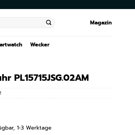
Magazin
artwatch
Wecker
uhr PL15715JSG.02AM
2
rfügbar, 1-3 Werktage