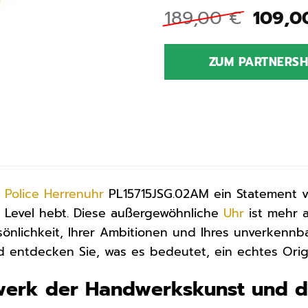
Urspr
189,00
€
109,
Preis
war:
ZUM PARTNERS
189,0
r
Police
Herrenuhr
PL15715JSG.02AM ein Statement vo
 Level hebt. Diese außergewöhnliche
Uhr
ist mehr a
sönlichkeit, Ihrer Ambitionen und Ihres unverkennb
d entdecken Sie, was es bedeutet, ein echtes Origi
rwerk der Handwerkskunst und d