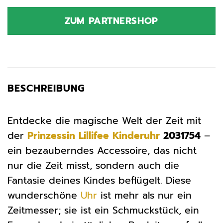
Preis
Preis
war:
ist:
ZUM PARTNERSHOP
39,99 €
39,99 €.
BESCHREIBUNG
Entdecke die magische Welt der Zeit mit
der
Prinzessin Lillifee
Kinderuhr
2031754
–
ein bezauberndes Accessoire, das nicht
nur die Zeit misst, sondern auch die
Fantasie deines Kindes beflügelt. Diese
wunderschöne
Uhr
ist mehr als nur ein
Zeitmesser; sie ist ein Schmuckstück, ein