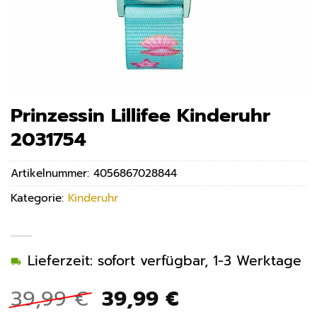
Prinzessin Lillifee Kinderuhr
2031754
Artikelnummer:
4056867028844
Kategorie:
Kinderuhr
Lieferzeit: sofort verfügbar, 1-3 Werktage
Ursprünglicher
Aktueller
39,99
€
39,99
€