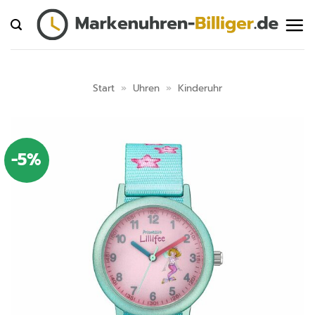
Zum
Inhalt
springen
Start
»
Uhren
»
Kinderuhr
-5%