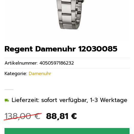
Regent Damenuhr 12030085
Artikelnummer:
4050597186232
Kategorie:
Damenuhr
Lieferzeit: sofort verfügbar, 1-3 Werktage
Ursprünglicher
Aktueller
138,00
€
88,81
€
Preis
Preis
war:
ist: