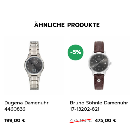
ÄHNLICHE PRODUKTE
-5%
Dugena Damenuhr
Bruno Söhnle Damenuhr
4460836
17-13202-821
Ursprünglicher
Aktuell
199,00
€
475,00
€
475,00
€
Preis
Preis
war:
ist: