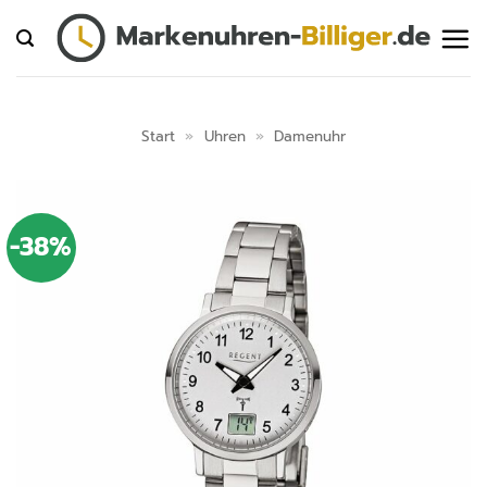
Zum
Inhalt
springen
Start
»
Uhren
»
Damenuhr
-38%