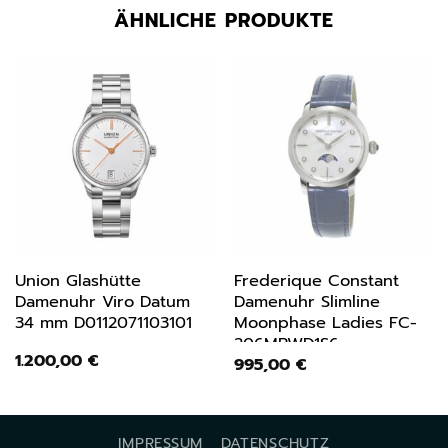
ÄHNLICHE PRODUKTE
Union Glashütte
Frederique Constant
Damenuhr Viro Datum
Damenuhr Slimline
34 mm D0112071103101
Moonphase Ladies FC-
206MPWD1S6
1.200,00
€
995,00
€
IMPRESSUM
DATENSCHUTZ