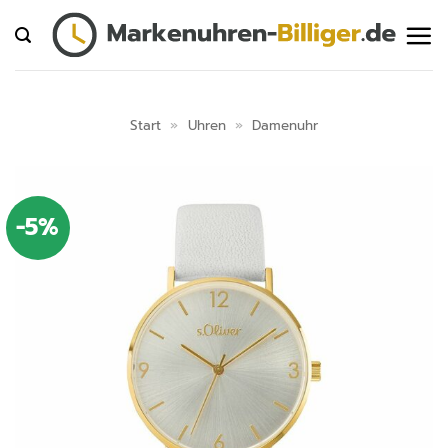
Zum
Inhalt
springen
Start
»
Uhren
»
Damenuhr
-5%