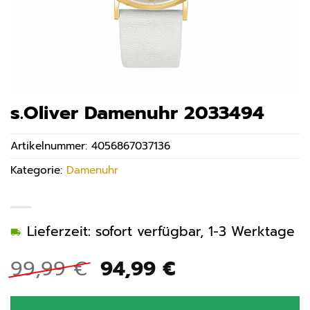
s.Oliver Damenuhr 2033494
Artikelnummer:
4056867037136
Kategorie:
Damenuhr
Lieferzeit: sofort verfügbar, 1-3 Werktage
Ursprünglicher
Aktueller
99,99
€
94,99
€
Preis
Preis
war:
ist: