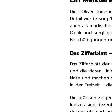
Ein Meiste
Die s.Oliver Damen
Detail wurde sorgfä
auch als modische
Optik und sorgt gle
Beschädigungen und 
Das Zifferblatt 
Das Zifferblatt der
und die klaren Lini
Note und machen s
in der Freizeit – d
Die präzisen Zeiger
Indizes sind dezent
dezent platziert u