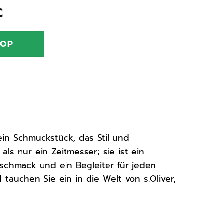
nglicher
Aktueller
€
Preis
ist:
HOP
€
79,99 €.
in Schmuckstück, das Stil und
als nur ein Zeitmesser; sie ist ein
Geschmack und ein Begleiter für jeden
tauchen Sie ein in die Welt von s.Oliver,