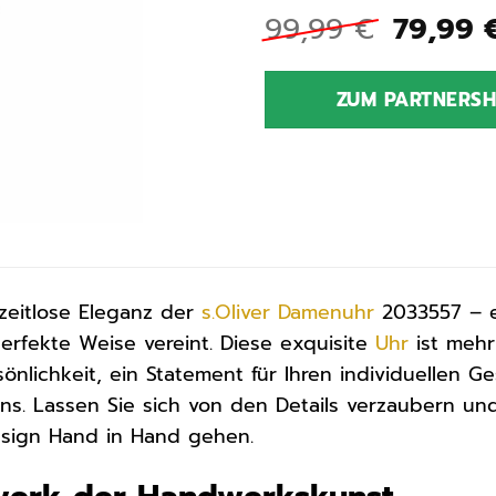
Ursprü
99,99
€
79,99
Preis
war:
ZUM PARTNERS
99,99 
zeitlose Eleganz der
s.Oliver
Damenuhr
2033557 – e
perfekte Weise vereint. Diese exquisite
Uhr
ist mehr 
önlichkeit, ein Statement für Ihren individuellen 
s. Lassen Sie sich von den Details verzaubern und 
esign Hand in Hand gehen.