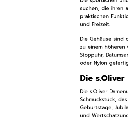
Die sportlichen un
suchen, die ihren a
praktischen Funkti
und Freizeit.
Die Gehäuse sind o
zu einem höheren G
Stoppuhr, Datumsan
oder Nylon geferti
Die s.Olive
Die s.Oliver Damen
Schmuckstück, das 
Geburtstage, Jubil
und Wertschätzung