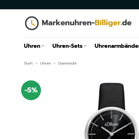
Zum
Inhalt
springen
Uhren
Uhren-Sets
Uhrenarmbände
Start
»
Uhren
»
Damenuhr
-5%