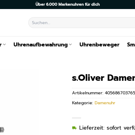
Über 6.000 Markenuhren für dich
Suchen
nach:
r
Uhrenaufbewahrung
Uhrenbeweger
Sm
s.Oliver Dame
Artikelnummer:
40568670376
Kategorie:
Damenuhr
Lieferzeit: sofort ve