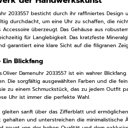
rwerk der Handwerkskunst
uhr 2033557 besticht durch ihr raffiniertes Design
ltig durchdacht, um eine Uhr zu schaffen, die nich
s Accessoire überzeugt. Das Gehäuse aus robust
ichzeitig für Langlebigkeit. Das kratzfeste Mineralgl
garantiert eine klare Sicht auf die filigranen Zei
– Ein Blickfang
 s.Oliver Damenuhr 2033557 ist ein wahrer Blickfang
en. Die sorgfältig ausgewählten Farben und die fein
ie zu einem Schmuckstück, das zu jedem Outfit p
iese Uhr ist immer die perfekte Wahl.
 gleiten sanft über das Zifferblatt und ermöglichen
 gehalten und unterstreichen die minimalistische Äs
nd zeugt von der hohen Qualität und dem exklusiv