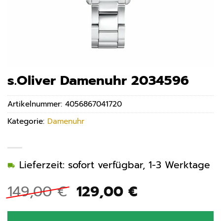
s.Oliver Damenuhr 2034596
Artikelnummer:
4056867041720
Kategorie:
Damenuhr
Lieferzeit: sofort verfügbar, 1-3 Werktage
Ursprünglicher
Aktueller
149,00
€
129,00
€
Preis
Preis
war:
ist: