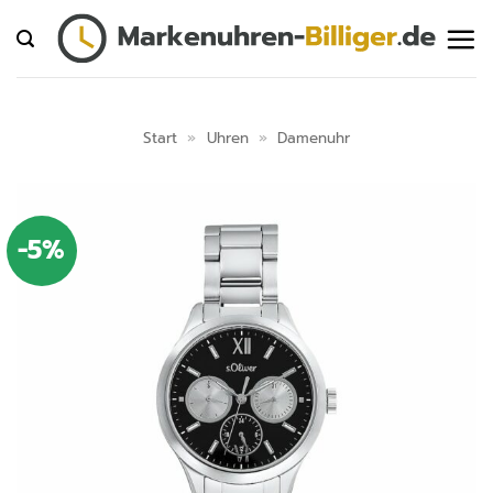
Zum
Inhalt
springen
Start
»
Uhren
»
Damenuhr
-5%