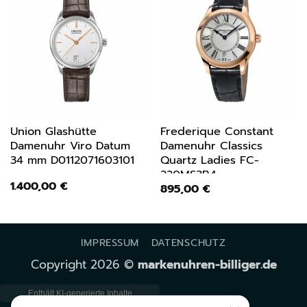
Union Glashütte
Frederique Constant
Damenuhr Viro Datum
Damenuhr Classics
34 mm D0112071603101
Quartz Ladies FC-
220MS3B4
1.400,00
€
895,00
€
IMPRESSUM
DATENSCHUTZ
Copyright 2026 ©
markenuhren-billiger.de