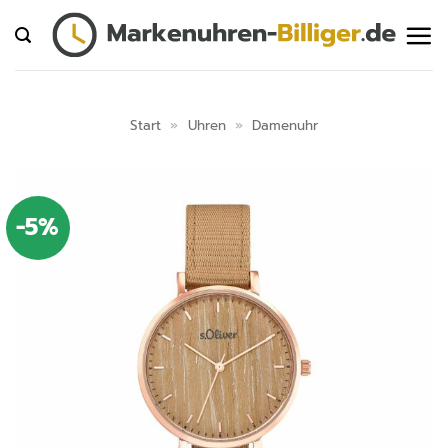
Zum
Inhalt
springen
Start
»
Uhren
»
Damenuhr
-5%