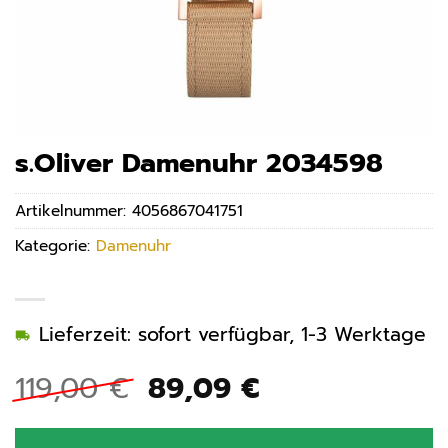
s.Oliver Damenuhr 2034598
Artikelnummer:
4056867041751
Kategorie:
Damenuhr
Lieferzeit: sofort verfügbar, 1-3 Werktage
Ursprünglicher
Aktueller
119,00
€
89,09
€
Preis
Preis
war:
ist: