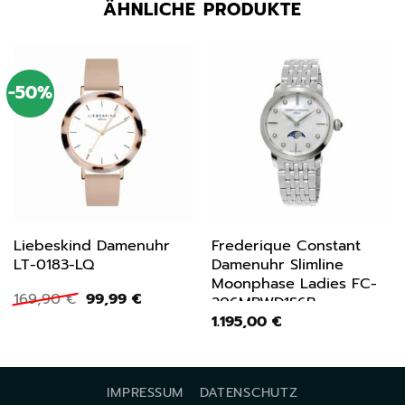
ÄHNLICHE PRODUKTE
-50%
Liebeskind Damenuhr
Frederique Constant
LT-0183-LQ
Damenuhr Slimline
Moonphase Ladies FC-
Ursprünglicher
Aktueller
169,90
€
99,99
€
206MPWD1S6B
Preis
Preis
1.195,00
€
war:
ist:
169,90 €
99,99 €.
IMPRESSUM
DATENSCHUTZ