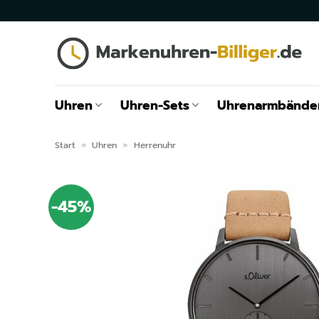
Zum
Inhalt
springen
Uhren
Uhren-Sets
Uhrenarmbände
Start
»
Uhren
»
Herrenuhr
-45%