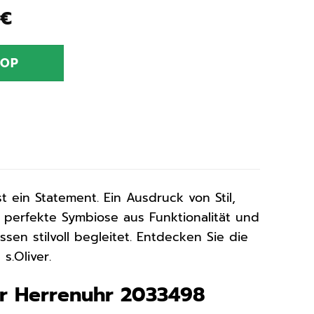
nglicher
Aktueller
€
Preis
ist:
HOP
 €
99,90 €.
t ein Statement. Ein Ausdruck von Stil,
 perfekte Symbiose aus Funktionalität und
n stilvoll begleitet. Entdecken Sie die
s.Oliver.
ver Herrenuhr 2033498