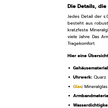
Die Details, d
Jedes Detail der s
besteht aus robu
kratzfeste Mineralg
viele Jahre. Das A
Tragekomfort.
Hier eine Übersicht
Gehäusematerial
Uhrwerk:
Quarz
Glas
:
Mineralglas
Armbandmateria
Wasserdichtigkei