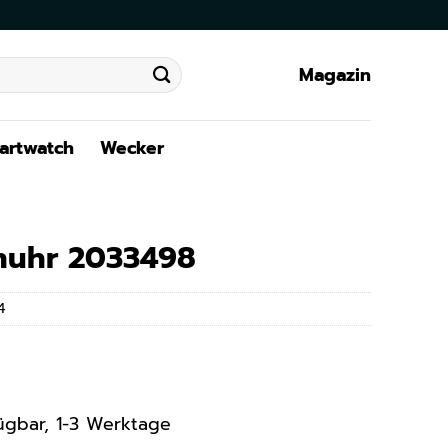
Magazin
artwatch
Wecker
enuhr 2033498
4
rfügbar, 1-3 Werktage