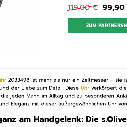
Ursprü
119,00
€
99,90
Preis
war:
ZUM PARTNERS
119,00
uhr
2033498 ist mehr als nur ein Zeitmesser – sie is
und der Liebe zum Detail. Diese
Uhr
verkörpert die
ie jeden Mann im Alltag und zu besonderen Anlässe
 und Eleganz mit dieser außergewöhnlichen Uhr von 
eganz am Handgelenk: Die s.Oli