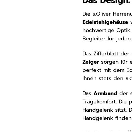
Das Design
Die s.Oliver Herre
Edelstahlgehäuse
v
hochwertige Optik.
Begleiter für jeden
Das Zifferblatt der
Zeiger
sorgen für e
perfekt mit dem E
Ihnen stets den ak
Das
Armband
der s
Tragekomfort. Die 
Handgelenk sitzt. 
Handgelenk finden