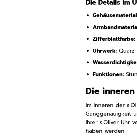
Die Details im 
Gehäusematerial
Armbandmateria
Zifferblattfarbe:
Uhrwerk:
Quarz
Wasserdichtigkei
Funktionen:
Stun
Die inneren
Im Inneren der s.O
Ganggenauigkeit un
Ihrer s.Oliver Uhr
haben werden.