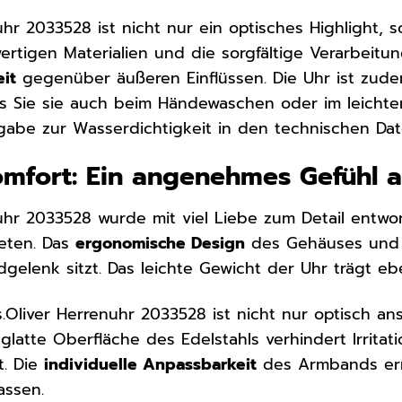
uhr 2033528 ist nicht nur ein optisches Highlight,
ertigen Materialien und die sorgfältige Verarbeitu
it
gegenüber äußeren Einflüssen. Die Uhr ist zud
ss Sie sie auch beim Händewaschen oder im leichte
abe zur Wasserdichtigkeit in den technischen Dat
omfort: Ein angenehmes Gefühl
nuhr 2033528 wurde mit viel Liebe zum Detail entwo
eten. Das
ergonomische Design
des Gehäuses und d
lenk sitzt. Das leichte Gewicht der Uhr trägt ebe
.Oliver Herrenuhr 2033528 ist nicht nur optisch a
e glatte Oberfläche des Edelstahls verhindert Irrit
t. Die
individuelle Anpassbarkeit
des Armbands ermö
assen.