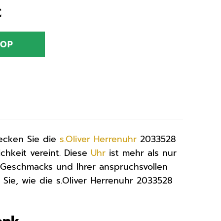
nglicher
Aktueller
€
Preis
ist:
HOP
€
76,79 €.
decken Sie die
s.Oliver
Herrenuhr
2033528
chkeit vereint. Diese
Uhr
ist mehr als nur
en Geschmacks und Ihrer anspruchsvollen
Sie, wie die s.Oliver Herrenuhr 2033528