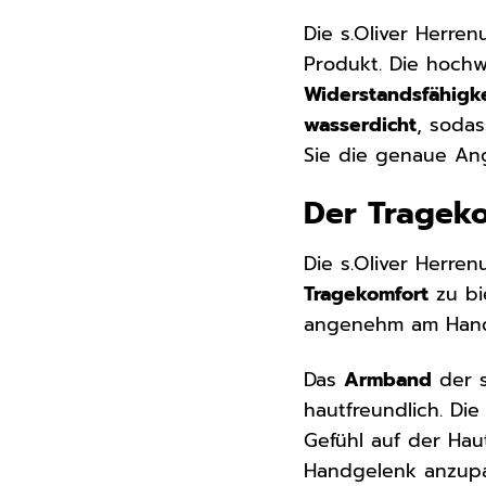
Die s.Oliver Herren
Produkt. Die hochw
Widerstandsfähigke
wasserdicht
, soda
Sie die genaue Ang
Der Tragek
Die s.Oliver Herre
Tragekomfort
zu bi
angenehm am Handge
Das
Armband
der s
hautfreundlich. Di
Gefühl auf der Hau
Handgelenk anzup