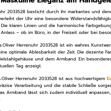
: Maskuline Eleganz am Handgel
nuhr 2033528 besticht durch ihr markantes und de
erleiht der Uhr eine besondere Widerstandsfähigkei
 Die klaren Linien und die harmonische Farbgebun
 Anlass – ob im Büro, in der Freizeit oder bei bes
 s.Oliver Herrenuhr 2033528 ist ein wahres Kunstwerk
ine optimale Ablesbarkeit der Zeit. Die dezente Fa
delstahlgehäuse und dem Armband. Ein besonderes 
tuellen Tag anzeigt.
.Oliver Herrenuhr 2033528 ist aus hochwertigem
E
präzise Verarbeitung und die stabile Schließe sorge
Das Armband lässt sich zudem individuell anpassen, 
.