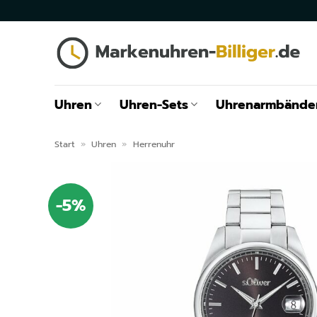
Zum
Inhalt
springen
Uhren
Uhren-Sets
Uhrenarmbände
Start
»
Uhren
»
Herrenuhr
-5%