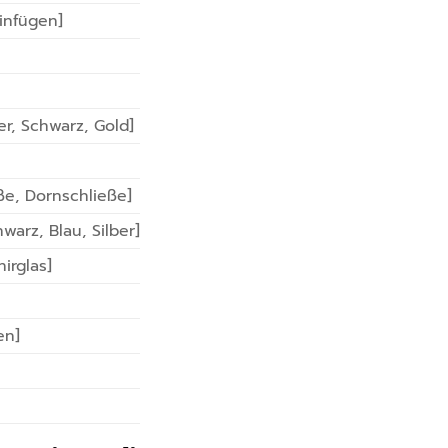
infügen]
er, Schwarz, Gold]
eße, Dornschließe]
hwarz, Blau, Silber]
irglas]
en]