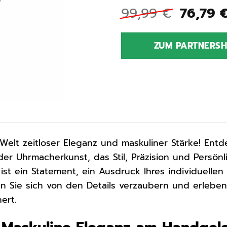
Ursprü
99,99
€
76,79
Preis
war:
ZUM PARTNERS
99,99 
Welt zeitloser Eleganz und maskuliner Stärke! Ent
er Uhrmacherkunst, das Stil, Präzision und Persönli
e ist ein Statement, ein Ausdruck Ihres individuell
n Sie sich von den Details verzaubern und erleben 
ert.