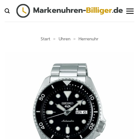
Zum
Inhalt
springen
Start
»
Uhren
»
Herrenuhr