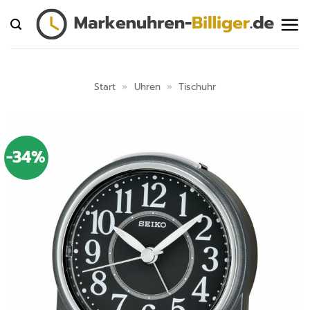
Zum
Inhalt
springen
Start
»
Uhren
»
Tischuhr
-34%