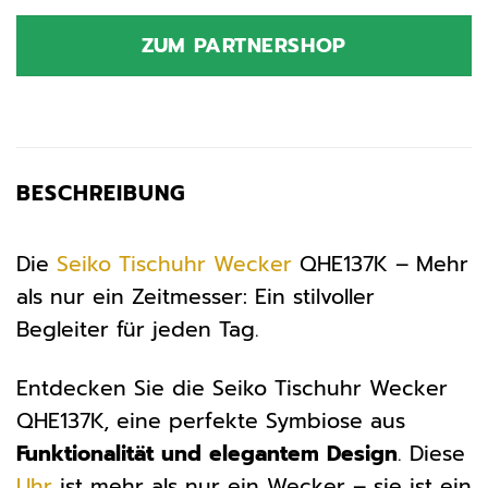
Preis
Preis
war:
ist:
ZUM PARTNERSHOP
29,00 €
29,00 €.
BESCHREIBUNG
Die
Seiko
Tischuhr
Wecker
QHE137K – Mehr
als nur ein Zeitmesser: Ein stilvoller
Begleiter für jeden Tag.
Entdecken Sie die Seiko Tischuhr Wecker
QHE137K, eine perfekte Symbiose aus
Funktionalität und elegantem Design
. Diese
Uhr
ist mehr als nur ein Wecker – sie ist ein