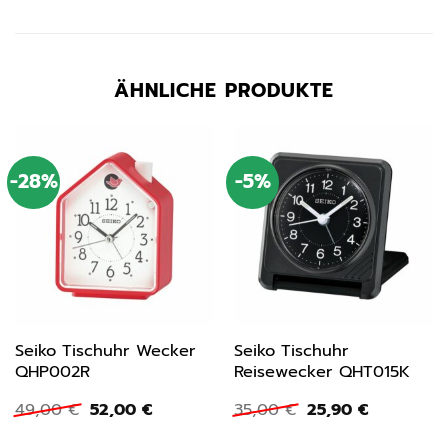
ÄHNLICHE PRODUKTE
-28%
-5%
Seiko Tischuhr Wecker
Seiko Tischuhr
QHP002R
Reisewecker QHT015K
Ursprünglicher
Aktueller
Ursprünglicher
Aktueller
49,00
€
52,00
€
35,00
€
25,90
€
Preis
Preis
Preis
Preis
war:
ist:
war:
ist: