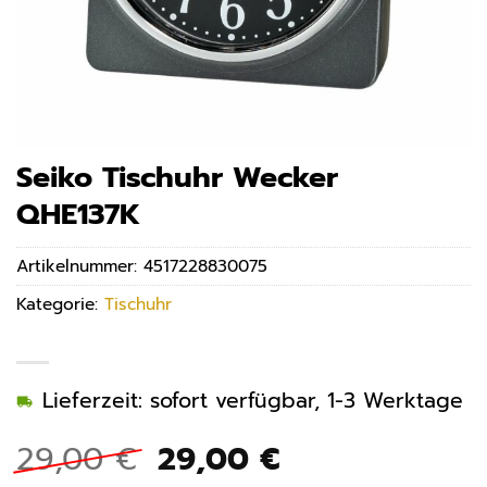
Seiko Tischuhr Wecker
QHE137K
Artikelnummer:
4517228830075
Kategorie:
Tischuhr
Lieferzeit: sofort verfügbar, 1-3 Werktage
Ursprünglicher
Aktueller
29,00
€
29,00
€