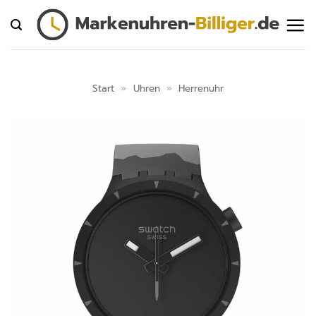
Zum
Inhalt
springen
Start
»
Uhren
»
Herrenuhr