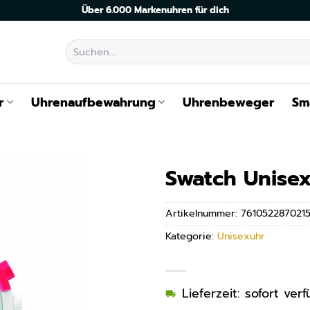
Über 6.000 Markenuhren für dich
Suchen
nach:
r
Uhrenaufbewahrung
Uhrenbeweger
Sm
Swatch Unise
Artikelnummer:
761052287021
Kategorie:
Unisexuhr
Lieferzeit: sofort ve