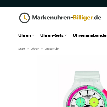
Zum
Inhalt
springen
Uhren
Uhren-Sets
Uhrenarmbände
Start
»
Uhren
»
Unisexuhr