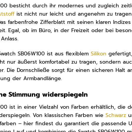
00 besticht durch ihr modernes und zugleich zeit
tstoff
ist nicht nur leicht und angenehm zu trage
as farbenfrohe Zifferblatt mit seinen klaren Indize
it. Egal, ob im Büro, in der Freizeit oder bei beso
 Anlass.
watch SB06W100 ist aus flexiblem
Silikon
gefertigt
icht nur äußerst komfortabel zu tragen, sondern auc
. Die Dornschließe sorgt für einen sicheren Halt
ssung der Armbandlänge.
ine Stimmung widerspiegeln
0 ist in einer Vielzahl von Farben erhältlich, die 
widerspiegeln. Von klassischen Farben wie
Schwarz
u
nfarben – hier findest du garantiert die passende
 freien Lauf und kombiniere die Swatch SB06W100 mit