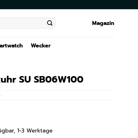
Magazin
artwatch
Wecker
xuhr SU SB06W100
5
rfügbar, 1-3 Werktage