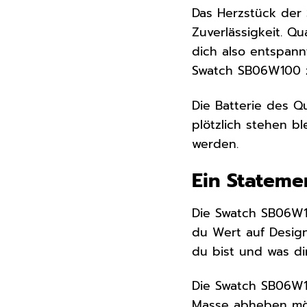
Das Herzstück der 
Zuverlässigkeit. Q
dich also entspann
Swatch SB06W100 zu
Die Batterie des Q
plötzlich stehen bl
werden.
Ein Statemen
Die Swatch SB06W100
du Wert auf Design
du bist und was dir
Die Swatch SB06W10
Masse abheben möch