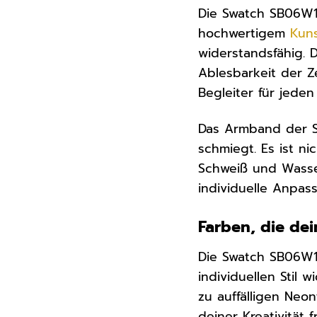
Die Swatch SB06W1
hochwertigem
Kuns
widerstandsfähig. D
Ablesbarkeit der Ze
Begleiter für jeden
Das Armband der S
schmiegt. Es ist n
Schweiß und Wasser
individuelle Anpa
Farben, die de
Die Swatch SB06W10
individuellen Stil 
zu auffälligen Neo
deiner Kreativität