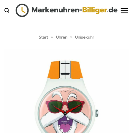
Zum
Inhalt
springen
Start
»
Uhren
»
Unisexuhr