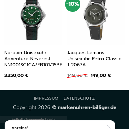
-10%
Norqain Unisexuhr
Jacques Lemans
Adventure Neverest
Unisexuhr Retro Classic
NN1001SC1CA/EB101/15BEF
1-2067A
Ursprünglicher
Aktuelle
3.350,00
€
149,00
€
149,00
€
Preis
Preis
war:
ist:
149,00 €
149,00 €
IMPRESSUM
DATENSCHUTZ
Copyright 2026 ©
markenuhren-billiger.de
Close
Anzeige*