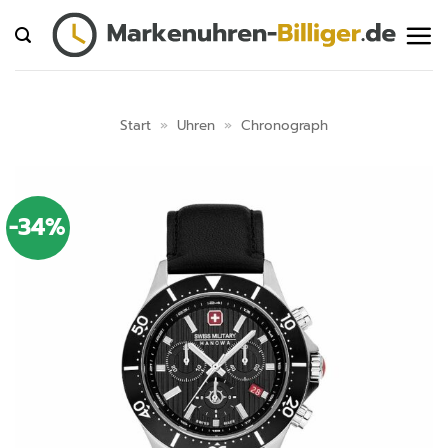
Zum
Inhalt
springen
Start
»
Uhren
»
Chronograph
-34%