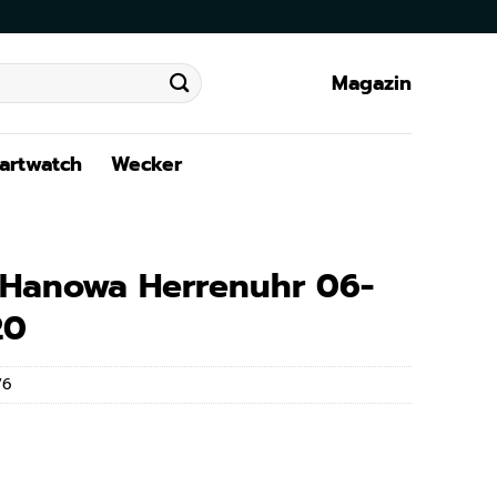
Magazin
artwatch
Wecker
y Hanowa Herrenuhr 06-
20
76