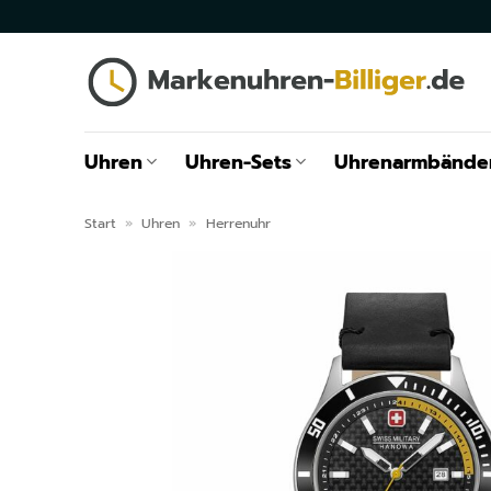
Zum
Inhalt
springen
Uhren
Uhren-Sets
Uhrenarmbände
Start
»
Uhren
»
Herrenuhr