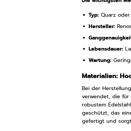
Die wichtigsten M
Typ:
Quarz oder 
Hersteller:
Renom
Ganggenauigkeit
Lebensdauer:
La
Wartung:
Geringe
Materialien: H
Bei der Herstellun
verwendet, die für
robustem Edelstahl,
geschützt, das ein
gefertigt und sorg