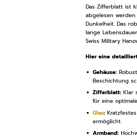
Das Zifferblatt ist
abgelesen werden k
Dunkelheit. Das ro
lange Lebensdauer.
Swiss Military Han
Hier eine detailli
Gehäuse:
Robuste
Beschichtung sc
Zifferblatt:
Klar 
für eine optimal
Glas
:
Kratzfestes
ermöglicht.
Armband:
Hochw