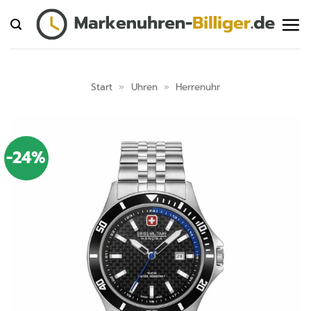
Zum
Inhalt
springen
Start
»
Uhren
»
Herrenuhr
-24%