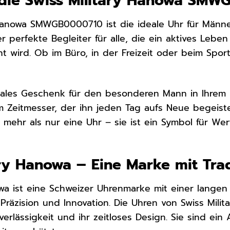
 die Swiss Military Hanowa SM
 Hanowa SMWGB0000710 ist die ideale Uhr für Männer
 der perfekte Begleiter für alle, die ein aktives Leb
 wird. Ob im Büro, in der Freizeit oder beim Spo
deales Geschenk für den besonderen Mann in Ihrem L
m Zeitmesser, der ihn jeden Tag aufs Neue begeiste
ehr als nur eine Uhr – sie ist ein Symbol für We
ary Hanowa – Eine Marke mit Trad
wa ist eine Schweizer Uhrenmarke mit einer langen T
 Präzision und Innovation. Die Uhren von Swiss Mili
uverlässigkeit und ihr zeitloses Design. Sie sind e