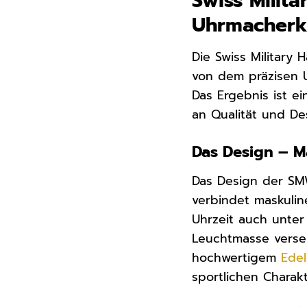
Swiss Mili
Uhrmacherk
Die Swiss Militar
von dem präzisen U
Das Ergebnis ist e
an Qualität und De
Das Design – Ma
Das Design der SMW
verbindet maskuline
Uhrzeit auch unter
Leuchtmasse verseh
hochwertigem
Edel
sportlichen Charakt