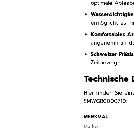
optimale Ablesba
Wasserdichtigkei
ermöglicht es I
Komfortables A
angenehm an da
Schweizer Präzi
Zeitanzeige.
Technische 
Hier finden Sie ein
SMWGB0000710:
MERKMAL
Marke