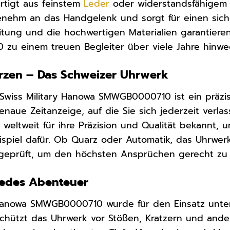
rtigt aus feinstem
Leder
oder widerstandsfähigem E
enehm an das Handgelenk und sorgt für einen sic
eitung und die hochwertigen Materialien garantie
zu einem treuen Begleiter über viele Jahre hinwe
erzen – Das Schweizer Uhrwerk
Swiss Military Hanowa SMWGB0000710 ist ein präzis
enaue Zeitanzeige, auf die Sie sich jederzeit verla
 weltweit für ihre Präzision und Qualität bekannt,
spiel dafür. Ob Quarz oder Automatik, das Uhrwerk 
t geprüft, um den höchsten Ansprüchen gerecht zu
 jedes Abenteuer
y Hanowa SMWGB0000710 wurde für den Einsatz unte
chützt das Uhrwerk vor Stößen, Kratzern und ande