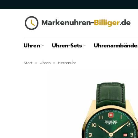
Zum
Inhalt
springen
Uhren
Uhren-Sets
Uhrenarmbände
Start
»
Uhren
»
Herrenuhr