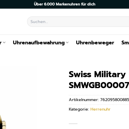
Über 6.000 Markenuhren für dich
Suchen
nach:
r
Uhrenaufbewahrung
Uhrenbeweger
Sm
Swiss Militar
SMWGB00007
Artikelnummer:
76209580088
Kategorie:
Herrenuhr