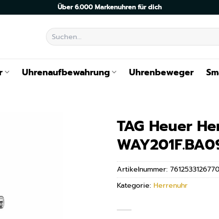
Über 6.000 Markenuhren für dich
Suchen
nach:
r
Uhrenaufbewahrung
Uhrenbeweger
Sm
TAG Heuer He
WAY201F.BA0
Artikelnummer:
761253312677
Kategorie:
Herrenuhr