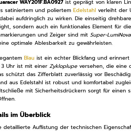
uaracer WAY201F.BA0927
ist geprägt von klaren Lin
 satiniertem und poliertem
Edelstahl
verleiht der
abei aufdringlich zu wirken. Die einseitig drehbare
light, sondern auch ein funktionales Element für d
markierungen und Zeiger sind mit
Super-LumiNova
eine optimale Ablesbarkeit zu gewährleisten.
 elegantem
Blau
ist ein echter Blickfang und erinner
3 Uhr ist mit einer
Zykloplupe
versehen, die eine o
as schützt das Zifferblatt zuverlässig vor Beschädi
and aus Edelstahl ist robust und komfortabel zug
tschließe mit Sicherheitsdrückern sorgt für einen 
ffnen.
ils im Überblick
ne detaillierte Auflistung der technischen Eigensch