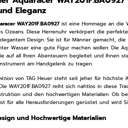
uer Aquaracer WAY201F.BA0927 –
und Eleganz
aracer WAY201F.BA0927
ist eine Hommage an die 
s Ozeans. Diese Herrenuhr verkörpert die perfekte
 elegantem Design. Sie ist für Männer gemacht, d
nter Wasser eine gute Figur machen wollen. Die Aqua
Sie auf all Ihren Abenteuern begleitet und Ihnen st
Instrument am Handgelenk zu tragen.
ektion
von TAG Heuer steht seit jeher für höchste 
 Die WAY201F.BA0927 reiht sich nahtlos in diese Tra
truktion und den hochwertigen Materialien. Ob be
ist für alle Herausforderungen gerüstet und wird Sie
Design und Hochwertige Materialien