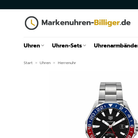
Zum
Inhalt
springen
Uhren
Uhren-Sets
Uhrenarmbände
Start
»
Uhren
»
Herrenuhr