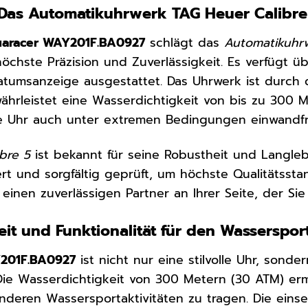
 Das Automatikuhrwerk TAG Heuer Calibre
aracer WAY201F.BA0927
schlägt das
Automatikuhr
höchste Präzision und Zuverlässigkeit. Es verfügt 
 Datumsanzeige ausgestattet. Das Uhrwerk ist dur
hrleistet eine Wasserdichtigkeit von bis zu 300 Me
re Uhr auch unter extremen Bedingungen einwandfrei
bre 5
ist bekannt für seine Robustheit und Langleb
t und sorgfältig geprüft, um höchste Qualitätssta
inen zuverlässigen Partner an Ihrer Seite, der Sie 
it und Funktionalität für den Wasserspor
201F.BA0927
ist nicht nur eine stilvolle Uhr, sonde
ie Wasserdichtigkeit von 300 Metern (30 ATM) erm
eren Wassersportaktivitäten zu tragen. Die einse