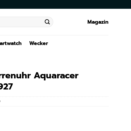
Magazin
artwatch
Wecker
rrenuhr Aquaracer
927
0