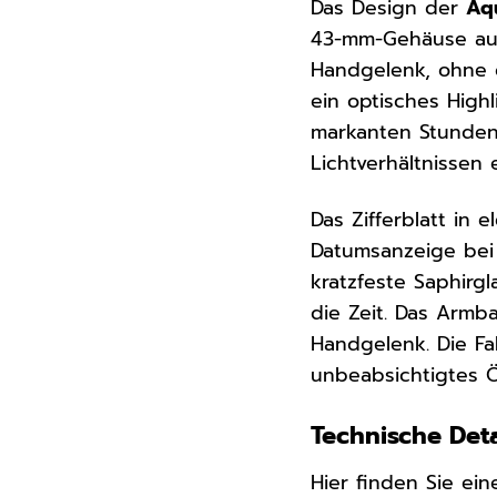
Das Design der
Aq
43-mm-Gehäuse aus
Handgelenk, ohne d
ein optisches High
markanten Stunden
Lichtverhältnissen 
Das Zifferblatt in
Datumsanzeige bei 
kratzfeste Saphirgl
die Zeit. Das Armb
Handgelenk. Die Fal
unbeabsichtigtes Ö
Technische Deta
Hier finden Sie ei