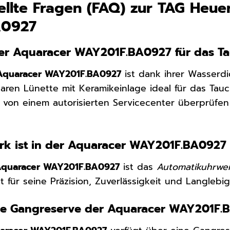
ellte Fragen (FAQ) zur TAG Heue
A0927
uer Aquaracer WAY201F.BA0927 für das T
Aquaracer WAY201F.BA0927
ist dank ihrer Wasserd
baren Lünette mit Keramikeinlage ideal für das Tau
 von einem autorisierten Servicecenter überprüfen
k ist in der Aquaracer WAY201F.BA0927
Aquaracer WAY201F.BA0927
ist das
Automatikuhrwer
 für seine Präzision, Zuverlässigkeit und Langlebig
die Gangreserve der Aquaracer WAY201F.