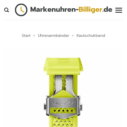
Zum
Inhalt
springen
Start
»
Uhrenarmbänder
»
Kautschukband